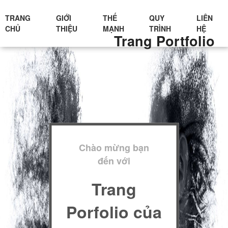
TRANG
GIỚI
THẾ
QUY
LIÊN
CHỦ
THIỆU
MẠNH
TRÌNH
HỆ
Trang Portfolio
Chào mừng bạn
đến với
Trang
Porfolio của