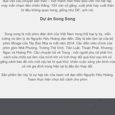
dựa vào câu chuyện bản thân – một thanh niên theo đuổi ước mơ hát rap,
may mắn chạm đến chiến thắng. “Chỉ cần cố gắng, xuất phát hay xuất thân
từ đâu không quan trọng, giống như Dế”, anh nói.
Dự án Song Song
Song song là một phim điện ảnh của Việt Nam trong thể loại ly kỳ, viễn
tưởng và tâm lý do Nguyễn Hữu Hoàng đạo diễn. Đây là bản làm lại của bộ
phim Mirage của Tây Ban Nha ra mắt năm 2018. Các diễn viên chính của
phim gồm Nhã Phương, Trương Thế Vinh, Tiến Luật, Thuận Phát, Khương
Ngọc và Hoàng Phi. Câu chuyện kể về Trang - một người phụ nữ phải tìm
cách sửa chữa sai lầm của mình khi vô tình thay đổi quá khứ sau khi cố
gắng cảnh báo để cứu một cậu bé từ quá khứ, khiến cuộc sống yên bình của
cô với gia đình trong hiện tại bị đảo lộn thay đổi.
Sản phẩm lần này là sự hợp tác của team với đạo diễn Nguyễn Hữu Hoàng.
Team thực hiện chọn bối cảnh cho phim