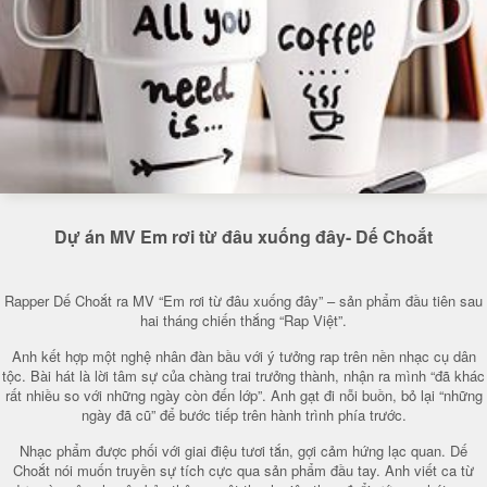
Dự án MV Em rơi từ đâu xuống đây- Dế Choắt
Rapper Dế Choắt ra MV “Em rơi từ đâu xuống đây” – sản phẩm đầu tiên sau
hai tháng chiến thắng “Rap Việt”.
Anh kết hợp một nghệ nhân đàn bầu với ý tưởng rap trên nền nhạc cụ dân
tộc. Bài hát là lời tâm sự của chàng trai trưởng thành, nhận ra mình “đã khác
rất nhiều so với những ngày còn đến lớp”. Anh gạt đi nỗi buồn, bỏ lại “những
ngày đã cũ” để bước tiếp trên hành trình phía trước.
Nhạc phẩm được phối với giai điệu tươi tắn, gợi cảm hứng lạc quan. Dế
Choắt nói muốn truyền sự tích cực qua sản phẩm đầu tay. Anh viết ca từ